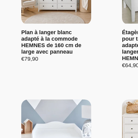
OBTENEZ UNE REMISE avec le COD
Plan à langer blanc
Étagè
adapté à la commode
pour t
HEMNES de 160 cm de
adapt
large avec panneau
lange
HEMN
Prix:
€79,90
Prix:
€64,9