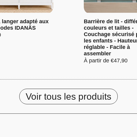
à langer adapté aux
Barrière de lit - diff
odes IDANÄS
couleurs et tailles -
Couchage sécurisé 
0
les enfants - Hauteu
réglable - Facile à
assembler
Prix:
À partir de €47,90
Voir tous les produits