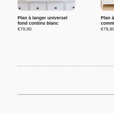
Plan à langer universel
Plan 
fond continu blanc
comm
Prix:
€79,90
Prix:
€79,9