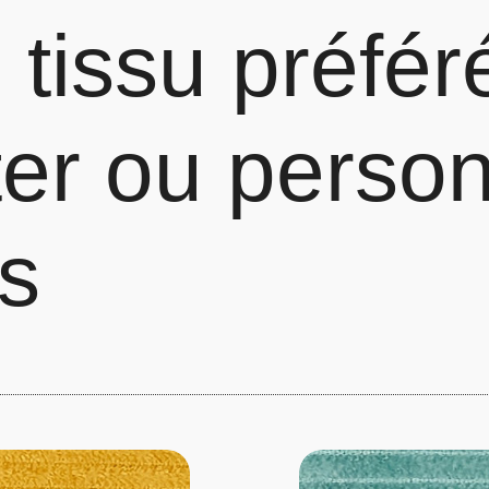
 tissu préfér
er ou person
ts