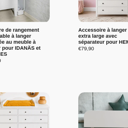
E : SALE20
re de rangement
Accessoire à langer
able à langer
extra large avec
ée au meuble à
séparateur pour H
r pour IDANÄS et
Prix:
€79,90
ES
0