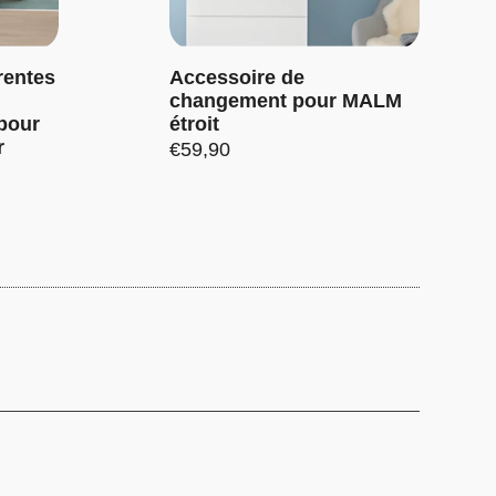
érentes
Accessoire de
changement pour MALM
pour
étroit
r
Prix:
€59,90