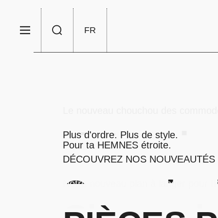
Passer au contenu
FR
Menu
Rechercher
Choisir la langue / la devise
Le nouveau chouchou des commodes
Notre pla
Plus d'ordre. Plus de style.
Pour ta HEMNES étroite.
DÉCOUVREZ NOS NOUVEAUTÉS
Plateau à 
avec GUL
Coussin d
Notre nouveau plan à langer pour 
Change la