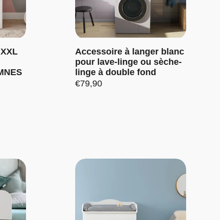
 XXL
Accessoire à langer blanc
pour lave-linge ou sèche-
EMNES
linge à double fond
Prix:
€79,90