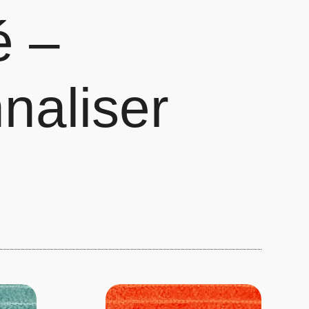
é –
naliser